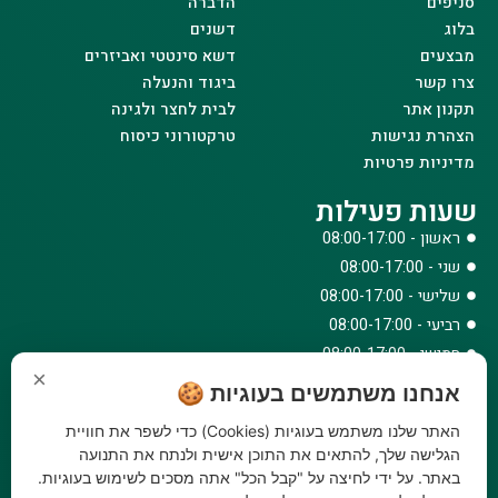
סניפים
הדברה
בלוג
דשנים
מבצעים
דשא סינטטי ואביזרים
צרו קשר
ביגוד והנעלה
תקנון אתר
לבית לחצר ולגינה
הצהרת נגישות
טרקטורוני כיסוח
מדיניות פרטיות
שעות פעילות
ראשון - 08:00-17:00
שני - 08:00-17:00
שלישי - 08:00-17:00
רביעי - 08:00-17:00
חמישי - 08:00-17:00
×
שישי - 08:00-12:30
אנחנו משתמשים בעוגיות 🍪
צרו קשר
האתר שלנו משתמש בעוגיות (Cookies) כדי לשפר את חוויית
073-779-6243
הגלישה שלך, להתאים את התוכן אישית ולנתח את התנועה
באתר. על ידי לחיצה על "קבל הכל" אתה מסכים לשימוש בעוגיות.
וואטסאפ