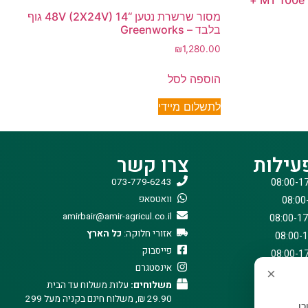
מסור שרשרת נטען “14 48V (2X24V) גוף
בלבד – Greenworks
₪
1,280.00
הוספה לסל
לתשלום מיידי
עילות
צרו קשר
073-779-6243
וואטסאפ
amirbair@amir-agricul.co.il
אזורי חלוקה:
כל הארץ
פייסבוק
אינסטגרם
×
משלוחים:
עלות משלוח עד הבית
29.90 ₪, משלוח חינם בקניה מעל 299
וכן