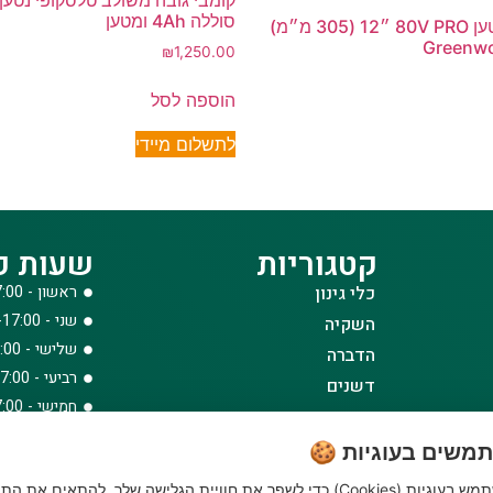
סוללה 4Ah ומטען
מסור שרשרת נטען 80V PRO ״12 (305 מ״מ)
₪
1,250.00
הוספה לסל
לתשלום מיידי
קטגוריות
שעות פ
כלי גינון
ראשון - 08:00-17:00
שני - 08:00-17:00
השקיה
שלישי - 08:00-17:00
הדברה
רביעי - 08:00-17:00
דשנים
חמישי - 08:00-17:00
דשא סינטטי ואביזרים
שישי - 08:00-12:30
ביגוד והנעלה
משים בעוגיות 🍪
לבית לחצר ולגינה
האתר שלנו משתמש בעוגיות (Cookies) כדי לשפר את חוויית הגלישה שלך, להתאים את הת