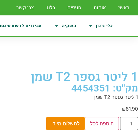
ראשי
אודות
סניפים
בלוג
צרו קשר
כלי גינון
השקיה
אביזרים לדשא סינטט
1 ליטר גספר T2 שמן
מק"ט: 4454351
1 ליטר גספר T2 שמן
₪
81.90
הוספה לסל
לתשלום מיידי