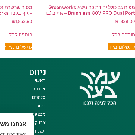
מפוח גב כולל יחידת כח נישא Greenworks
Brushless 80V PRO Dual Port – גוף בלבד
– גוף בלבד Greenworks
₪
1,853.90
₪
1,839.00
הוספה לסל
הוספה לסל
לתשלום מיידי
לתשלום מיידי
ניווט
ראשי
אודות
סניפים
בלוג
מבצעים
צרו קשר
אנחנו משת
תקנון אתר