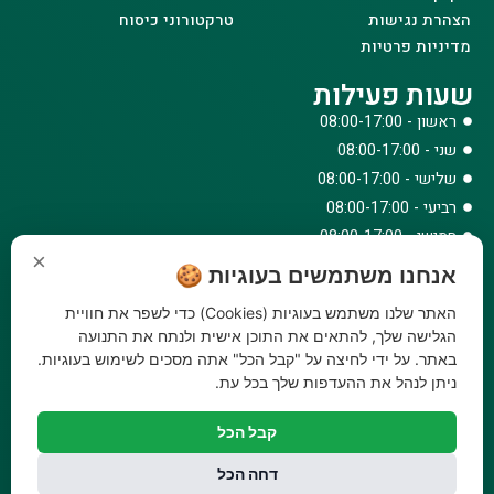
הצהרת נגישות
טרקטורוני כיסוח
מדיניות פרטיות
שעות פעילות
ראשון - 08:00-17:00
שני - 08:00-17:00
שלישי - 08:00-17:00
רביעי - 08:00-17:00
חמישי - 08:00-17:00
×
שישי - 08:00-12:30
אנחנו משתמשים בעוגיות 🍪
צרו קשר
האתר שלנו משתמש בעוגיות (Cookies) כדי לשפר את חוויית
073-779-6243
הגלישה שלך, להתאים את התוכן אישית ולנתח את התנועה
באתר. על ידי לחיצה על "קבל הכל" אתה מסכים לשימוש בעוגיות.
וואטסאפ
ניתן לנהל את ההעדפות שלך בכל עת.
amirbair@amir-agricul.co.il
אזורי חלוקה:
כל הארץ
קבל הכל
פייסבוק
אינסטגרם
דחה הכל