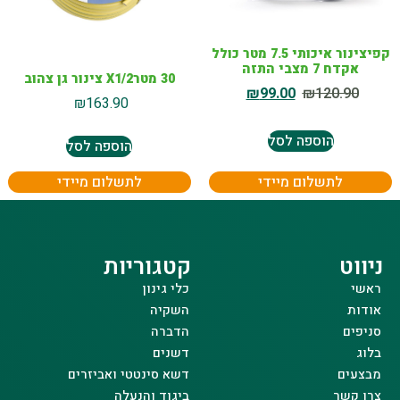
קפיצינור איכותי 7.5 מטר כולל
אקדח 7 מצבי התזה
30 מטרX1/2 צינור גן צהוב
₪
99.00
₪
120.90
₪
163.90
הוספה לסל
הוספה לסל
לתשלום מיידי
לתשלום מיידי
ניווט
קטגוריות
ראשי
כלי גינון
אודות
השקיה
סניפים
הדברה
בלוג
דשנים
מבצעים
דשא סינטטי ואביזרים
צרו קשר
ביגוד והנעלה