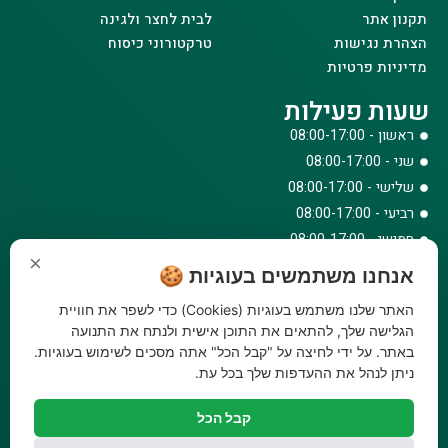
תקנון אתר
לבית לחצר ולגינה
הצהרת נגישות
טרקטורוני כיסוח
מדיניות פרטיות
שעות פעילות
ראשון - 08:00-17:00
שני - 08:00-17:00
שלישי - 08:00-17:00
רביעי - 08:00-17:00
חמישי - 08:00-17:00
×
שישי - 08:00-12:30
אנחנו משתמשים בעוגיות 🍪
צרו קשר
האתר שלנו משתמש בעוגיות (Cookies) כדי לשפר את חוויית
073-779-6243
הגלישה שלך, להתאים את התוכן אישית ולנתח את התנועה
באתר. על ידי לחיצה על "קבל הכל" אתה מסכים לשימוש בעוגיות.
וואטסאפ
ניתן לנהל את ההעדפות שלך בכל עת.
amirbair@amir-agricul.co.il
אזורי חלוקה:
כל הארץ
קבל הכל
פייסבוק