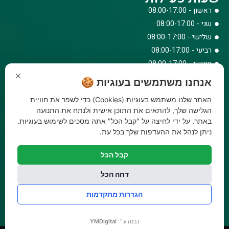
ראשון - 08:00-17:00
שני - 08:00-17:00
שלישי - 08:00-17:00
רביעי - 08:00-17:00
חמישי - 08:00-17:00
×
שישי - 08:00-12:30
אנחנו משתמשים בעוגיות 🍪
צרו קשר
האתר שלנו משתמש בעוגיות (Cookies) כדי לשפר את חוויית
073-779-6243
הגלישה שלך, להתאים את התוכן אישית ולנתח את התנועה
באתר. על ידי לחיצה על "קבל הכל" אתה מסכים לשימוש בעוגיות.
וואטסאפ
ניתן לנהל את ההעדפות שלך בכל עת.
amirbair@amir-agricul.co.il
אזורי חלוקה:
כל הארץ
קבל הכל
פייסבוק
אינסטגרם
דחה הכל
משלוחים:
עלות משלוח עד הבית 29.90 ₪, משלוח חינם בקניה מעל
הגדרות מתקדמות
299 ₪ ועד למשקל 20 ק"ג
נבנה ע״י
YMDigital