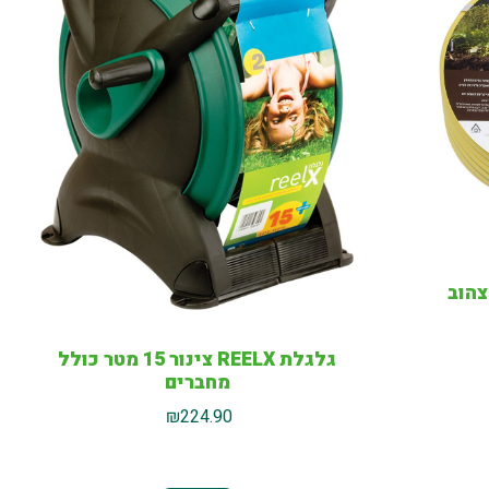
גלגלת REELX צינור 15 מטר כולל
מחברים
₪
224.90