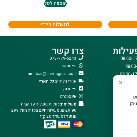
הוספה לסל
לתשלום מיידי
עילות
צרו קשר
073-779-6243
וואטסאפ
amirbair@amir-agricul.co.il
אזורי חלוקה:
כל הארץ
×
פייסבוק
אינסטגרם
וכן
יתן
משלוחים:
עלות משלוח עד הבית
29.90 ₪, משלוח חינם בקניה מעל 299
₪ ועד למשקל 20 ק"ג