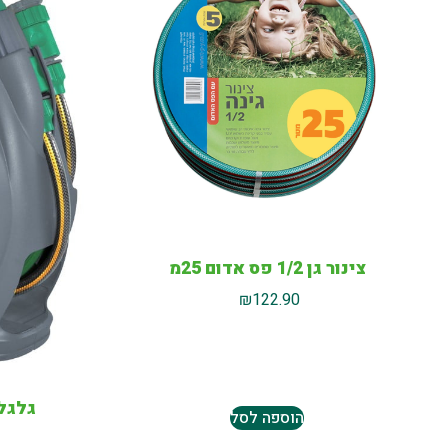
צינור גן 1/2 פס אדום 25מ
₪
122.90
גלגל מיקר
הוספה לסל