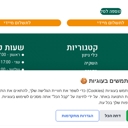
הוספה לסל
לתשלום מיידי
לתשלום מיידי
קטגוריות
שעות פ
כלי גינון
ראשון - 08:00-17:00
שני - 08:00-17:00
השקיה
שלישי - 08:00-17:00
הדברה
רביעי - 08:00-17:00
דשנים
משים בעוגיות 🍪
חמישי - 08:00-17:00
דשא סינטטי ואביזרים
האתר שלנו משתמש בעוגיות (Cookies) כדי לשפר את חוויית הגלישה שלך, להתאים את הת
שישי - 08:00-12:30
ביגוד והנעלה
 התנועה באתר. על ידי לחיצה על "קבל הכל" אתה מסכים לשימוש בעוגיות. נ
לבית לחצר ולגינה
ות שלך בכל עת.
טרקטורוני כיסוח
דחה הכל
הגדרות מתקדמות