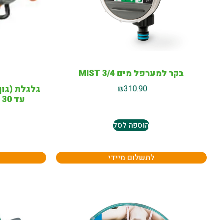
בקר למערפל מים MIST 3/4
גלגלת (גוף
₪
310.90
עד 30 מטר צינור דגם WG604
הוספה לסל
לתשלום מיידי