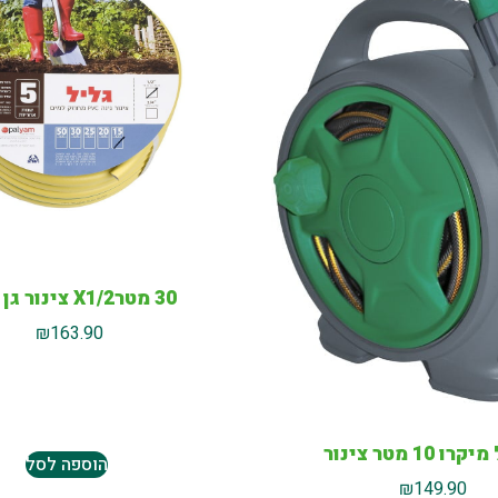
30 מטרX1/2 צינור גן צהוב
₪
163.90
ו 10 מטר צינור
הוספה לסל
₪
149.90