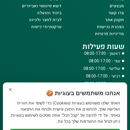
מבצעים
דשא סינטטי ואביזרים
צרו קשר
ביגוד והנעלה
תקנון אתר
לבית לחצר ולגינה
הצהרת נגישות
טרקטורוני כיסוח
מדיניות פרטיות
שעות פעילות
ראשון - 08:00-17:00
שני - 08:00-17:00
שלישי - 08:00-17:00
רביעי - 08:00-17:00
חמישי - 08:00-17:00
×
שישי - 08:00-12:30
אנחנו משתמשים בעוגיות 🍪
צרו קשר
האתר שלנו משתמש בעוגיות (Cookies) כדי לשפר את חוויית
הגלישה שלך, להתאים את התוכן אישית ולנתח את התנועה
073-779-6243
באתר. על ידי לחיצה על "קבל הכל" אתה מסכים לשימוש בעוגיות.
וואטסאפ
ניתן לנהל את ההעדפות שלך בכל עת.
amirbair@amir-agricul.co.il