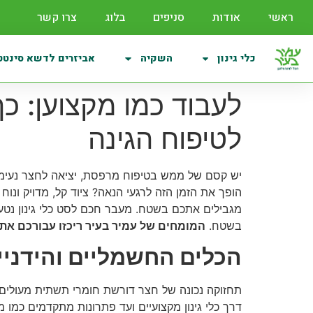
לתוכן
ראשי
אודות
סניפים
בלוג
צרו קשר
כלי גינון
השקיה
אביזרים לדשא סינטט
לעבוד כמו מקצוען: כך
לטיפוח הגינה
יש קסם של ממש בטיפוח מרפסת, יציאה לחצר נעימה 
הופך את הזמן הזה לרגעי הנאה? ציוד קל, מדויק ונ
מגבילים אתכם בשטח. מעבר חכם לסט כלי גינון נטעני
בשטח.
המומחים של עמיר בעיר ריכזו עבורכם את 
הכלים החשמליים והידניי
תחזוקה נכונה של חצר דורשת חומרי תשתית מעולים 
דרך כלי גינון מקצועיים ועד פתרונות מתקדמים כמו 