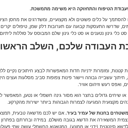
ע שעבודת הטיפוח והתחזוקה היא משימה מתמשכת.
ם להסתמך על כלים פשוטים ולא מקצועיים, ומשדרגים את מחסן הציו
ם, שדרשו התעסקות קבועה עם תערובות דלק שמן, טיפולים יקרים במ
סט כלי גינון נטענים או סט כלי גינון שלם המבוסס על סוללות ליתי
ת העבודה שלכם, השלב הראשון 
רפות קטנות, ומזמרות ידניות חדות המאפשרות לבצע חיתוכים נקיים ל
 חיתוך עשבייה גבוהה ויישור פינות צפופות סביב מסלעות ועצים 
ם, ואפס רעש וזיהום אוויר.
או שיחים גדולים בחצר הוא מסור גינה חשמלי או נטען, המאפשר ל
הים מקצועית המגיעה לצמרות הגבוהות ביותר ישירות מהקרקע.
משטחים בחנות של עמיר בעיר.
אם יש לכם מדשאה טבעית, תמצאו
עצמית המשאירה את הדשא בגובה מושלם. במידה ובחרתם בפתרון ה
דשא סינטטית (ידני או ממונע). המטאטא החשמלי עושה שתי פעולות