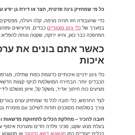
כל מי שמחזיק גינה פרטית, חצר או דירת גן יוד
כדי שהעבודה הזו תהיה נעימה, קלה ויעילה, מפסיקי
במערך של
כלי גינון מוטוריים
כבדים, מרעישים ומזהמי
המהפכה כבר כאן, והיא ירוקה, שקטה ונוחה להפליא: 
כאשר אתם בונים את ערכ
איכות
כלי גינון ידניים איכותיים כדוגמת כפות שתילה, מג
הכבדים יותר: הבחירה המושלמת לניקוי קצוות הדשא,
מציעים כוח חיתוך אדיר, משקל קל, איזון מושלם לידיי
לצד החרמש, כלי חובה לכל מי שמחזיק עצים בוגרים 
צורך בסולמות מסוכנים תודות לשילוב עם מזמרת גב
חובה להכיר – מחלקת הכלים לתחזוקת מדשאות ו
בעלת מנוע שקט, סכיני פלדה חדים ומערכת איסוף 
בכלים ייעודיים כמו
מטאטא דשא סינטטי
או מטאטא ל