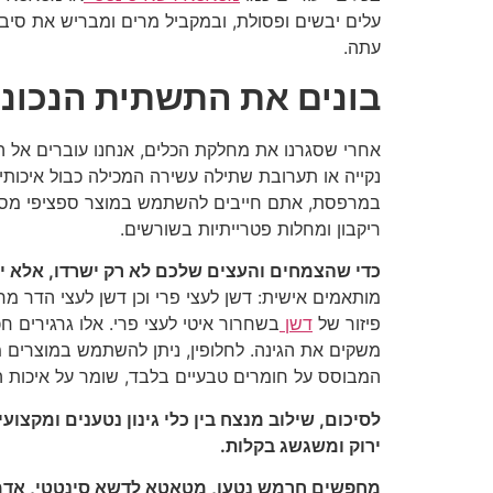
עלים יבשים ופסולת, ובמקביל מרים ומבריש את סיבי
עתה.
בונים את התשתית הנכונה
אחרי שסגרנו את מחלקת הכלים, אנחנו עוברים אל 
נקייה או תערובת שתילה עשירה המכילה כבול איכותי,
במרפסת, אתם חייבים להשתמש במוצר ספציפי מסוג
ריקבון ומחלות פטרייתיות בשורשים.
כדי שהצמחים והעצים שלכם לא רק ישרדו, אלא יפ
מותאמים אישית: דשן לעצי פרי וכן דשן לעצי הדר מ
פיזור של
דשן
בשחרור איטי לעצי פרי. אלו גרגירים
משקים את הגינה. לחלופין, ניתן להשתמש במוצרים מס
המבוסס על חומרים טבעיים בלבד, שומר על איכות 
לסיכום, שילוב מנצח בין כלי גינון נטענים ומקצו
ירוק ומשגשג בקלות.
מחפשים חרמש נטען, מטאטא לדשא סינטטי, אדמת ש