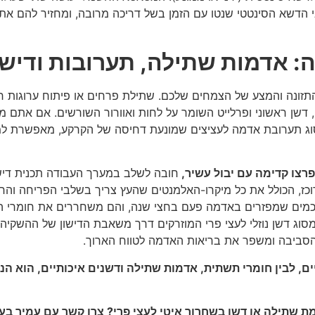
 הדשא הסינטטי שנטו עם הזמן בשל דריכה מרובה, ומחזיר להם את ה
: אדמות שתילה, תערובות ודישו
התזונה והמצע של הצמחים שלכם. שתילת פרחים או פיתוח ערוגות 
 דשן ראשוני ופרלייט השומר על לחות ואוורור השורשים. אם אתם מג
 תערובת אדמה לעציצים שמונעת דחיסה של הקרקע, מאפשרת למי
רצו קדימה עם יבול עשיר,
חובה לשלב במערך העבודה תכנית דישון
רוכז, הכולל את כל מיקרו-האלמנטים שהעץ צריך בשלבי הפריחה והחנ
 חכמים שמפזרים באדמה פעם בחצי שנה, והם משחררים את חומרי 
וג דשן נוזלי לעצי פרי המוזרקים דרך משאבת הדישון של ההשקיה, א
הסביבה ומשפר את בריאות האדמה לטווח הארוך.
עיים, לבין חומרי תשתית, אדמות שתילה ודשנים איכותיים, הוא 
תילה או דשן בשחרור איטי לעצי פרי? צרו קשר עם עמיר בעיר