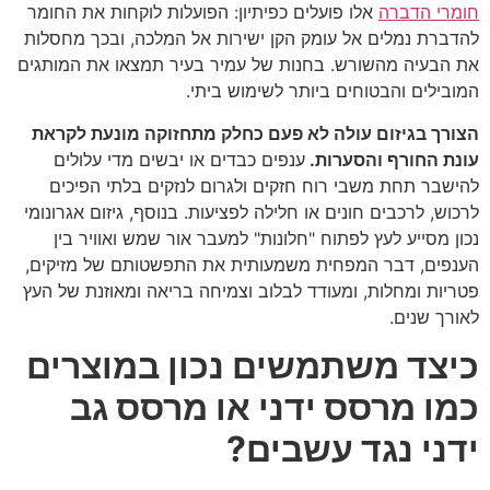
חומרי הדברה
אלו פועלים כפיתיון: הפועלות לוקחות את החומר
להדברת נמלים אל עומק הקן ישירות אל המלכה, ובכך מחסלות
את הבעיה מהשורש. בחנות של עמיר בעיר תמצאו את המותגים
המובילים והבטוחים ביותר לשימוש ביתי.
הצורך בגיזום עולה לא פעם כחלק מתחזוקה מונעת לקראת
עונת החורף והסערות.
ענפים כבדים או יבשים מדי עלולים
להישבר תחת משבי רוח חזקים ולגרום לנזקים בלתי הפיכים
לרכוש, לרכבים חונים או חלילה לפציעות. בנוסף, גיזום אגרונומי
נכון מסייע לעץ לפתוח "חלונות" למעבר אור שמש ואוויר בין
הענפים, דבר המפחית משמעותית את התפשטותם של מזיקים,
פטריות ומחלות, ומעודד לבלוב וצמיחה בריאה ומאוזנת של העץ
לאורך שנים.
כיצד משתמשים נכון במוצרים
כמו מרסס ידני או מרסס גב
ידני נגד עשבים?