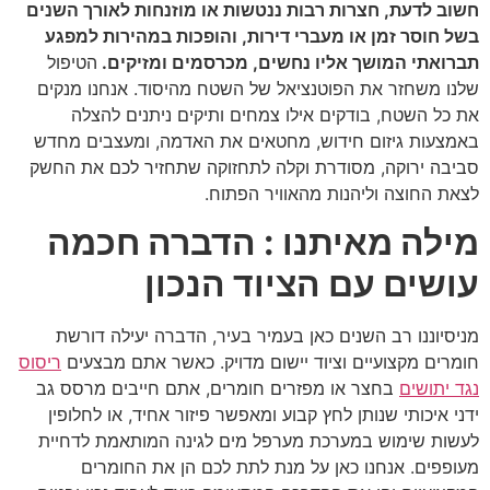
חשוב לדעת, חצרות רבות ננטשות או מוזנחות לאורך השנים
בשל חוסר זמן או מעברי דירות, והופכות במהירות למפגע
תברואתי המושך אליו נחשים, מכרסמים ומזיקים.
הטיפול
שלנו משחזר את הפוטנציאל של השטח מהיסוד. אנחנו מנקים
את כל השטח, בודקים אילו צמחים ותיקים ניתנים להצלה
באמצעות גיזום חידוש, מחטאים את האדמה, ומעצבים מחדש
סביבה ירוקה, מסודרת וקלה לתחזוקה שתחזיר לכם את החשק
לצאת החוצה וליהנות מהאוויר הפתוח.
מילה מאיתנו : הדברה חכמה
עושים עם הציוד הנכון
מניסיוננו רב השנים כאן בעמיר בעיר, הדברה יעילה דורשת
חומרים מקצועיים וציוד יישום מדויק. כאשר אתם מבצעים
ריסוס
נגד יתושים
בחצר או מפזרים חומרים, אתם חייבים מרסס גב
ידני איכותי שנותן לחץ קבוע ומאפשר פיזור אחיד, או לחלופין
לעשות שימוש במערכת מערפל מים לגינה המותאמת לדחיית
מעופפים. אנחנו כאן על מנת לתת לכם הן את החומרים